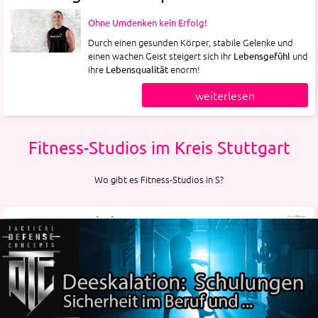
Ohne Umdenken kein Erfolg!
Durch einen gesunden Körper, stabile Gelenke und
einen wachen Geist steigert sich ihr
und
Lebensgefühl
ihre
enorm!
Lebensqualität
weiterlesen
Fitness-Studios im Kreis Stuttgart
Wo gibt es Fitness-Studios in S?
Jonny M. Club S33
Sieglestraße 25
70469 Industriegebiet Feuerbach-Ost
Fitnessstudio
https://jonny-m.de/fitnessstudios-stuttgart/club-s33/
Quelle:
OpenStreetMap