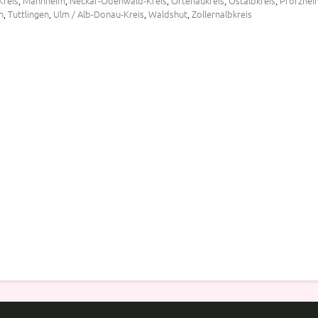
Kreis
,
Mannheim
,
Neckar-Odenwald-Kreis
,
Ortenaukreis
,
Ostalbkreis
,
Pforzheim
n
,
Tuttlingen
,
Ulm / Alb-Donau-Kreis
,
Waldshut
,
Zollernalbkreis