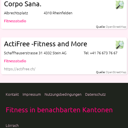
Corpo Sana.
Albrechtsplatz
4310 Rheinfelden
Fitnessstudio
Quelle:
OpenStreetMap
ActiFree -Fitness and More
Schaffhauserstrasse 31
4332 Stein AG
Tel: +41 76 673 76 67
Fitnessstudio
https://actifree.ch/
Quelle:
OpenStreetMap
Kontakt
Impressum
Nutzungsbedingungen
Datenschutz
Fitness in benachbarten Kantonen
Lörrach